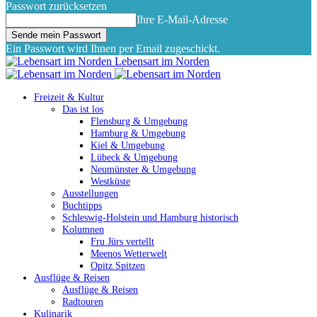
Passwort zurücksetzen
Ihre E-Mail-Adresse
Ein Passwort wird Ihnen per Email zugeschickt.
Lebensart im Norden
Freizeit & Kultur
Das ist los
Flensburg & Umgebung
Hamburg & Umgebung
Kiel & Umgebung
Lübeck & Umgebung
Neumünster & Umgebung
Westküste
Ausstellungen
Buchtipps
Schleswig-Holstein und Hamburg historisch
Kolumnen
Fru Jürs vertellt
Meenos Wetterwelt
Opitz Spitzen
Ausflüge & Reisen
Ausflüge & Reisen
Radtouren
Kulinarik