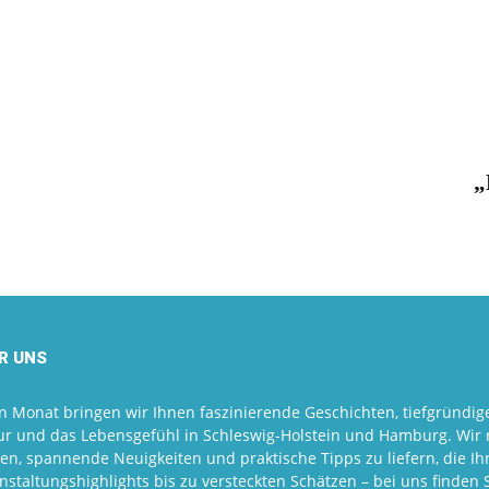
„
R UNS
n Monat bringen wir Ihnen faszinierende Geschichten, tiefgründige
ur und das Lebensgefühl in Schleswig-Holstein und Hamburg. Wir r
en, spannende Neuigkeiten und praktische Tipps zu liefern, die Ihr
nstaltungshighlights bis zu versteckten Schätzen – bei uns finden 