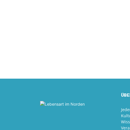
ÜBE
Jede
Kult
Wiss
Vera