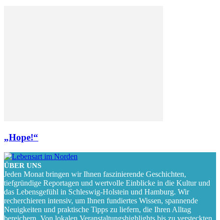
„Hope!“
ÜBER UNS
Jeden Monat bringen wir Ihnen faszinierende Geschichten,
tiefgründige Reportagen und wertvolle Einblicke in die Kultur und
das Lebensgefühl in Schleswig-Holstein und Hamburg. Wir
recherchieren intensiv, um Ihnen fundiertes Wissen, spannende
Neuigkeiten und praktische Tipps zu liefern, die Ihren Alltag
bereichern. Von lokalen Veranstaltungshighlights bis zu versteckten