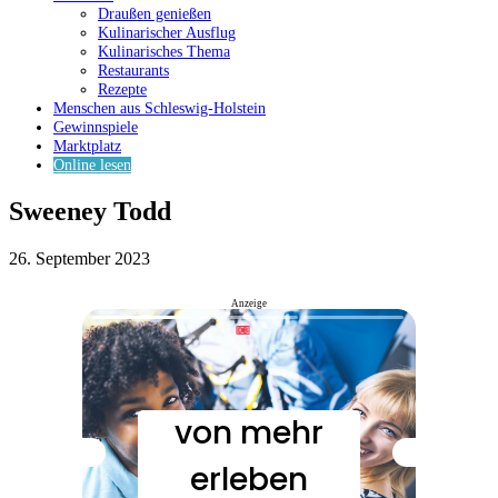
Draußen genießen
Kulinarischer Ausflug
Kulinarisches Thema
Restaurants
Rezepte
Menschen aus Schleswig-Holstein
Gewinnspiele
Marktplatz
Online lesen
Sweeney Todd
26. September 2023
Anzeige