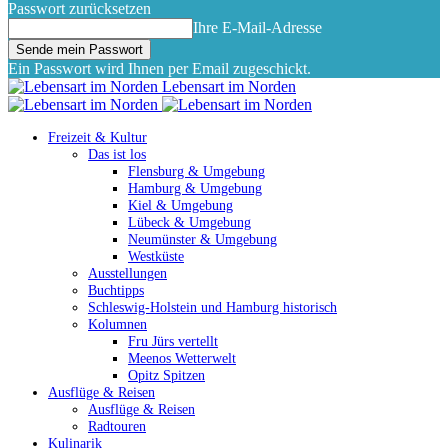
Passwort zurücksetzen
Ihre E-Mail-Adresse
Ein Passwort wird Ihnen per Email zugeschickt.
Lebensart im Norden
Freizeit & Kultur
Das ist los
Flensburg & Umgebung
Hamburg & Umgebung
Kiel & Umgebung
Lübeck & Umgebung
Neumünster & Umgebung
Westküste
Ausstellungen
Buchtipps
Schleswig-Holstein und Hamburg historisch
Kolumnen
Fru Jürs vertellt
Meenos Wetterwelt
Opitz Spitzen
Ausflüge & Reisen
Ausflüge & Reisen
Radtouren
Kulinarik