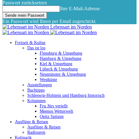
Passwort zurücksetzen
Ihre E-Mail-Adresse
Ein Passwort wird Ihnen per Email zugeschickt.
Lebensart im Norden
Freizeit & Kultur
Das ist los
Flensburg & Umgebung
Hamburg & Umgebung
Kiel & Umgebung
Lübeck & Umgebung
Neumünster & Umgebung
Westküste
Ausstellungen
Buchtipps
Schleswig-Holstein und Hamburg historisch
Kolumnen
Fru Jürs vertellt
Meenos Wetterwelt
Opitz Spitzen
Ausflüge & Reisen
Ausflüge & Reisen
Radtouren
Kulinarik