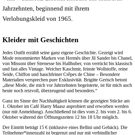
Jahrzehnten, beginnend mit ihrem
Verlobungskleid von 1965.
Kleider mit Geschichten
Jedes Outfit erzählt seine ganz eigene Geschichte. Gezeigt wird
Mode renommierter Marken von Hermès über Jil Sander bis Chanel,
von Missoni über Strenesse bis Hallhuber, von verrückt bis klassisch
und fast alles Vintage. Weicher Kaschmir, feinste Wollstoffe, reine
Seide, Chiffon und hauchfeiner Crêpes de Chine – Besondere
Materialien versprechen pure Exklusivität. Brigitte Gerisch betont
„diese Mode, die mich vor Jahrzehnten begeisterte, ist für mich auch
heute noch reizvoll, überzeugend und besonders.“
Ganz im Sinne der Nachhaltigkeit können die gezeigten Stücke am
1. Oktober im Café Harry Maasz anprobiert und erworben werden
(nur mit Anmeldung). Anschließend ist dies vom 2. bis vom 2. bis 6.
Oktober während der Öffnungszeiten 12 bis 18 Uhr möglich.
Der Eintritt beträgt 15 € (inklusive eines Bellini und Gebäck). Die
Teilnehmer*innenzahl ist begrenzt und nur mit verbindlicher