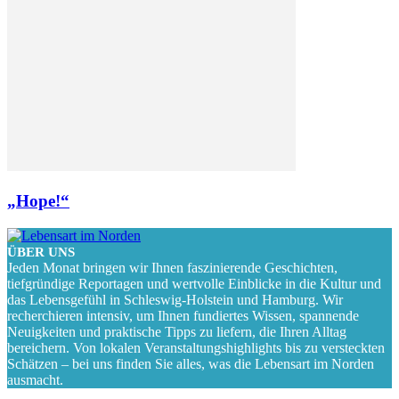
„Hope!“
ÜBER UNS
Jeden Monat bringen wir Ihnen faszinierende Geschichten,
tiefgründige Reportagen und wertvolle Einblicke in die Kultur und
das Lebensgefühl in Schleswig-Holstein und Hamburg. Wir
recherchieren intensiv, um Ihnen fundiertes Wissen, spannende
Neuigkeiten und praktische Tipps zu liefern, die Ihren Alltag
bereichern. Von lokalen Veranstaltungshighlights bis zu versteckten
Schätzen – bei uns finden Sie alles, was die Lebensart im Norden
ausmacht.