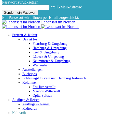
Passwort zurücksetzen
Ihre E-Mail-Adresse
Ein Passwort wird Ihnen per Email zugeschickt.
Lebensart im Norden
Freizeit & Kultur
Das ist los
Flensburg & Umgebung
Hamburg & Umgebung
Kiel & Umgebung
Lübeck & Umgebung
Neumünster & Umgebung
Westküste
Ausstellungen
Buchtipps
Schleswig-Holstein und Hamburg historisch
Kolumnen
Fru Jürs vertellt
Meenos Wetterwelt
Opitz Spitzen
Ausflüge & Reisen
Ausflüge & Reisen
Radtouren
Kulinarik