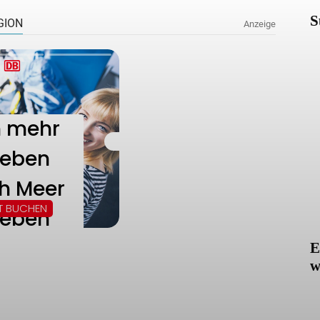
S
E
w