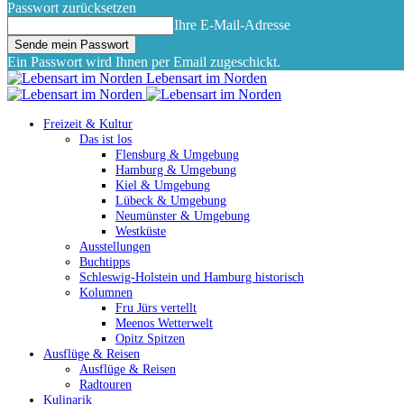
Passwort zurücksetzen
Ihre E-Mail-Adresse
Ein Passwort wird Ihnen per Email zugeschickt.
Lebensart im Norden
Freizeit & Kultur
Das ist los
Flensburg & Umgebung
Hamburg & Umgebung
Kiel & Umgebung
Lübeck & Umgebung
Neumünster & Umgebung
Westküste
Ausstellungen
Buchtipps
Schleswig-Holstein und Hamburg historisch
Kolumnen
Fru Jürs vertellt
Meenos Wetterwelt
Opitz Spitzen
Ausflüge & Reisen
Ausflüge & Reisen
Radtouren
Kulinarik