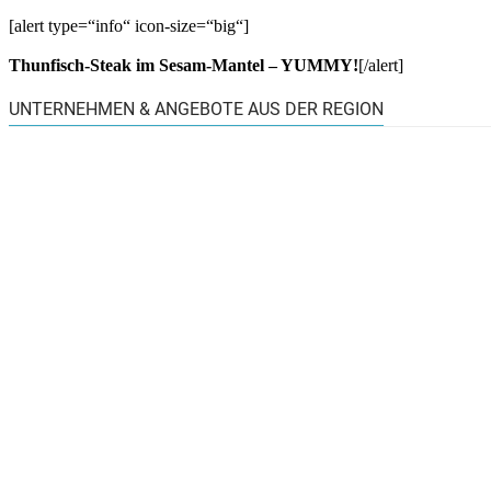
[alert type=“info“ icon-size=“big“]
Thunfisch-Steak im Sesam-Mantel – YUMMY!
[/alert]