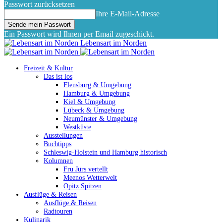
Passwort zurücksetzen
Ihre E-Mail-Adresse
Ein Passwort wird Ihnen per Email zugeschickt.
Lebensart im Norden
Freizeit & Kultur
Das ist los
Flensburg & Umgebung
Hamburg & Umgebung
Kiel & Umgebung
Lübeck & Umgebung
Neumünster & Umgebung
Westküste
Ausstellungen
Buchtipps
Schleswig-Holstein und Hamburg historisch
Kolumnen
Fru Jürs vertellt
Meenos Wetterwelt
Opitz Spitzen
Ausflüge & Reisen
Ausflüge & Reisen
Radtouren
Kulinarik