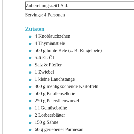
Stunde
Zubereitungszeit
1
Std.
Servings:
4
Personen
Zutaten
4
Knoblauchzehen
4
Thymianstiele
500
g
bunte Bete (z. B. Ringelbete)
5-6
EL
Öl
Salz & Pfeffer
1
Zwiebel
1
kleine
Lauchstange
300
g
mehligkochende Kartoffeln
500
g
Knollensellerie
250
g
Petersilienwurzel
1
l
Gemüsebrühe
2
Lorbeerblätter
150
g
Sahne
60
g
geriebener Parmesan