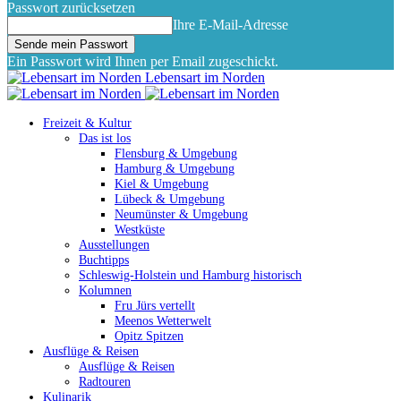
Passwort zurücksetzen
Ihre E-Mail-Adresse
Ein Passwort wird Ihnen per Email zugeschickt.
Lebensart im Norden
Freizeit & Kultur
Das ist los
Flensburg & Umgebung
Hamburg & Umgebung
Kiel & Umgebung
Lübeck & Umgebung
Neumünster & Umgebung
Westküste
Ausstellungen
Buchtipps
Schleswig-Holstein und Hamburg historisch
Kolumnen
Fru Jürs vertellt
Meenos Wetterwelt
Opitz Spitzen
Ausflüge & Reisen
Ausflüge & Reisen
Radtouren
Kulinarik