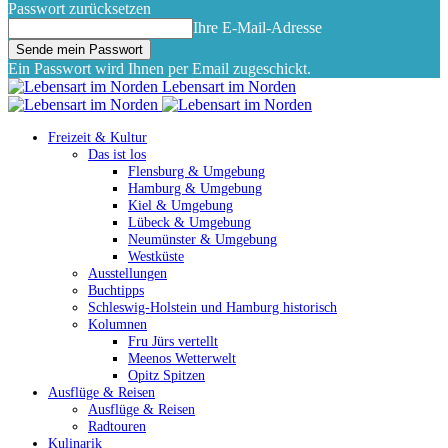
Passwort zurücksetzen
Ihre E-Mail-Adresse
Ein Passwort wird Ihnen per Email zugeschickt.
Lebensart im Norden
Freizeit & Kultur
Das ist los
Flensburg & Umgebung
Hamburg & Umgebung
Kiel & Umgebung
Lübeck & Umgebung
Neumünster & Umgebung
Westküste
Ausstellungen
Buchtipps
Schleswig-Holstein und Hamburg historisch
Kolumnen
Fru Jürs vertellt
Meenos Wetterwelt
Opitz Spitzen
Ausflüge & Reisen
Ausflüge & Reisen
Radtouren
Kulinarik