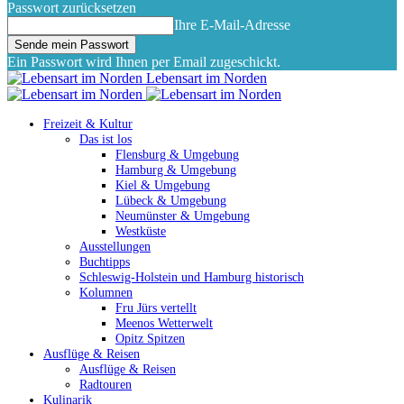
Passwort zurücksetzen
Ihre E-Mail-Adresse
Ein Passwort wird Ihnen per Email zugeschickt.
Lebensart im Norden
Freizeit & Kultur
Das ist los
Flensburg & Umgebung
Hamburg & Umgebung
Kiel & Umgebung
Lübeck & Umgebung
Neumünster & Umgebung
Westküste
Ausstellungen
Buchtipps
Schleswig-Holstein und Hamburg historisch
Kolumnen
Fru Jürs vertellt
Meenos Wetterwelt
Opitz Spitzen
Ausflüge & Reisen
Ausflüge & Reisen
Radtouren
Kulinarik