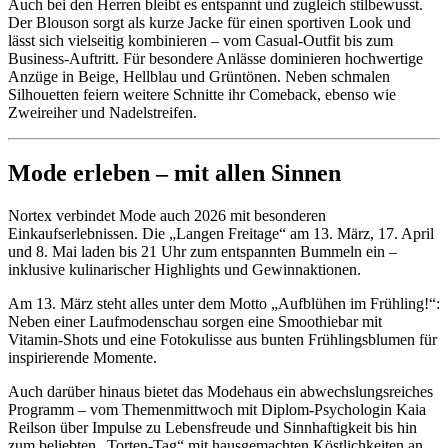
Auch bei den Herren bleibt es entspannt und zugleich stilbewusst.
Der Blouson sorgt als kurze Jacke für einen sportiven Look und
lässt sich vielseitig kombinieren – vom Casual-Outfit bis zum
Business-Auftritt. Für besondere Anlässe dominieren hochwertige
Anzüge in Beige, Hellblau und Grüntönen. Neben schmalen
Silhouetten feiern weitere Schnitte ihr Comeback, ebenso wie
Zweireiher und Nadelstreifen.
Mode erleben – mit allen Sinnen
Nortex verbindet Mode auch 2026 mit besonderen
Einkaufserlebnissen. Die „Langen Freitage“ am 13. März, 17. April
und 8. Mai laden bis 21 Uhr zum entspannten Bummeln ein –
inklusive kulinarischer Highlights und Gewinnaktionen.
Am 13. März steht alles unter dem Motto „Aufblühen im Frühling!“:
Neben einer Laufmodenschau sorgen eine Smoothiebar mit
Vitamin-Shots und eine Fotokulisse aus bunten Frühlingsblumen für
inspirierende Momente.
Auch darüber hinaus bietet das Modehaus ein abwechslungsreiches
Programm – vom Themenmittwoch mit Diplom-Psychologin Kaia
Reilson über Impulse zu Lebensfreude und Sinnhaftigkeit bis hin
zum beliebten „Torten-Tag“ mit hausgemachten Köstlichkeiten an