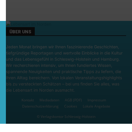
ÜBER UNS
Jeden Monat bringen wir Ihnen faszinierende Geschichten,
tiefgründige Reportagen und wertvolle Einblicke in die Kultur
und das Lebensgefühl in Schleswig-Holstein und Hamburg.
Wir recherchieren intensiv, um Ihnen fundiertes Wissen,
spannende Neuigkeiten und praktische Tipps zu liefern, die
Ihren Alltag bereichern. Von lokalen Veranstaltungshighlights
bis zu versteckten Schätzen – bei uns finden Sie alles, was
die Lebensart im Norden ausmacht.
Kontakt
Mediadaten
AGB (PDF)
Impressum
Datenschutzerklärung
Cookies
Lokale Angebote
© Verlagskontor Schleswig-Holstein