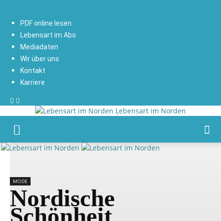
PDF online lesen
Lebensart im Abo
Mediadaten
Wir über uns
Kontakt
Karriere
Lebensart im Norden
MODE
Nordische
Schönheit