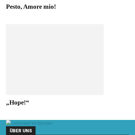
Pesto, Amore mio!
„Hope!“
ÜBER UNS