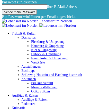
Passwort zurücksetzen
Ihre E-Mail-Adresse
Ein Passwort wird Ihnen per Email zugeschickt.
Lebensart im Norden
Freizeit & Kultur
Das ist los
Flensburg & Umgebung
Hamburg & Umgebung
Kiel & Umgebung
Lübeck & Umgebung
Neumünster & Umgebung
Westküste
Ausstellungen
Buchtipps
Schleswig-Holstein und Hamburg historisch
Kolumnen
Fru Jürs vertellt
Meenos Wetterwelt
Opitz Spitzen
Ausflüge & Reisen
Ausflüge & Reisen
Radtouren
Kulinarik