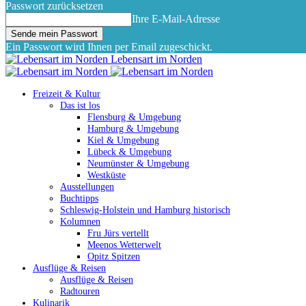
Passwort zurücksetzen
Ihre E-Mail-Adresse
Ein Passwort wird Ihnen per Email zugeschickt.
Lebensart im Norden
Freizeit & Kultur
Das ist los
Flensburg & Umgebung
Hamburg & Umgebung
Kiel & Umgebung
Lübeck & Umgebung
Neumünster & Umgebung
Westküste
Ausstellungen
Buchtipps
Schleswig-Holstein und Hamburg historisch
Kolumnen
Fru Jürs vertellt
Meenos Wetterwelt
Opitz Spitzen
Ausflüge & Reisen
Ausflüge & Reisen
Radtouren
Kulinarik