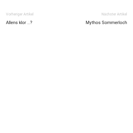
Vorheriger Artikel
Nächster Artikel
Allens klor …?
Mythos Sommerloch