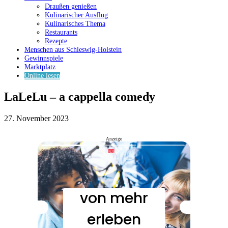
Draußen genießen
Kulinarischer Ausflug
Kulinarisches Thema
Restaurants
Rezepte
Menschen aus Schleswig-Holstein
Gewinnspiele
Marktplatz
Online lesen
LaLeLu – a cappella comedy
27. November 2023
Anzeige