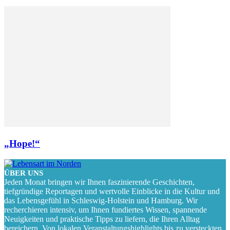
„Hope!“
ÜBER UNS
Jeden Monat bringen wir Ihnen faszinierende Geschichten,
tiefgründige Reportagen und wertvolle Einblicke in die Kultur und
das Lebensgefühl in Schleswig-Holstein und Hamburg. Wir
recherchieren intensiv, um Ihnen fundiertes Wissen, spannende
Neuigkeiten und praktische Tipps zu liefern, die Ihren Alltag
bereichern. Von lokalen Veranstaltungshighlights bis zu versteckten