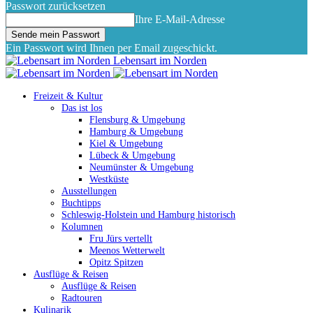
Passwort zurücksetzen
Ihre E-Mail-Adresse
Ein Passwort wird Ihnen per Email zugeschickt.
Lebensart im Norden
Freizeit & Kultur
Das ist los
Flensburg & Umgebung
Hamburg & Umgebung
Kiel & Umgebung
Lübeck & Umgebung
Neumünster & Umgebung
Westküste
Ausstellungen
Buchtipps
Schleswig-Holstein und Hamburg historisch
Kolumnen
Fru Jürs vertellt
Meenos Wetterwelt
Opitz Spitzen
Ausflüge & Reisen
Ausflüge & Reisen
Radtouren
Kulinarik