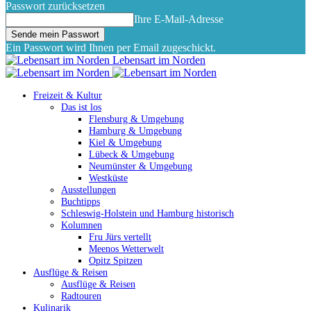
Passwort zurücksetzen
Ihre E-Mail-Adresse
Ein Passwort wird Ihnen per Email zugeschickt.
Lebensart im Norden
Freizeit & Kultur
Das ist los
Flensburg & Umgebung
Hamburg & Umgebung
Kiel & Umgebung
Lübeck & Umgebung
Neumünster & Umgebung
Westküste
Ausstellungen
Buchtipps
Schleswig-Holstein und Hamburg historisch
Kolumnen
Fru Jürs vertellt
Meenos Wetterwelt
Opitz Spitzen
Ausflüge & Reisen
Ausflüge & Reisen
Radtouren
Kulinarik