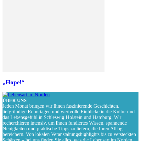
„Hope!“
ÜBER UNS
Jeden Monat bringen wir Ihnen faszinierende Geschichten,
tiefgründige Reportagen und wertvolle Einblicke in die Kultur und
das Lebensgefühl in Schleswig-Holstein und Hamburg. Wir
recherchieren intensiv, um Ihnen fundiertes Wissen, spannende
Neuigkeiten und praktische Tipps zu liefern, die Ihren Alltag
bereichern. Von lokalen Veranstaltungshighlights bis zu versteckten
Schätzen – bei uns finden Sie alles, was die Lebensart im Norden