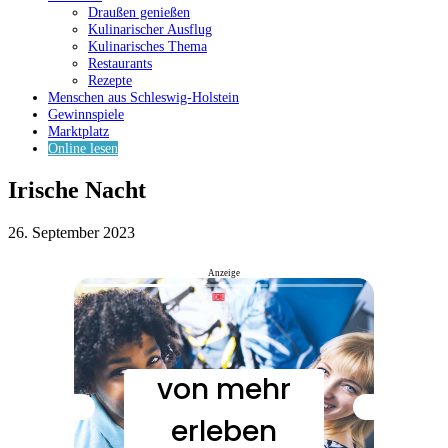
Draußen genießen
Kulinarischer Ausflug
Kulinarisches Thema
Restaurants
Rezepte
Menschen aus Schleswig-Holstein
Gewinnspiele
Marktplatz
Online lesen
Irische Nacht
26. September 2023
Anzeige