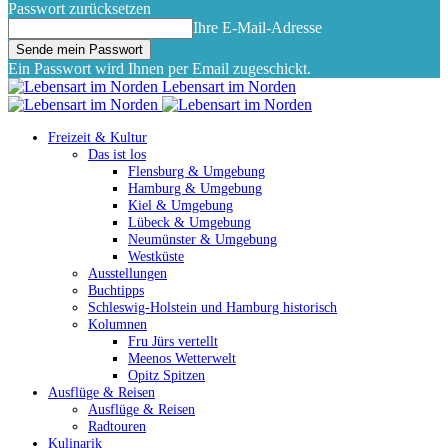
Passwort zurücksetzen
Ihre E-Mail-Adresse
Ein Passwort wird Ihnen per Email zugeschickt.
Lebensart im Norden
Freizeit & Kultur
Das ist los
Flensburg & Umgebung
Hamburg & Umgebung
Kiel & Umgebung
Lübeck & Umgebung
Neumünster & Umgebung
Westküste
Ausstellungen
Buchtipps
Schleswig-Holstein und Hamburg historisch
Kolumnen
Fru Jürs vertellt
Meenos Wetterwelt
Opitz Spitzen
Ausflüge & Reisen
Ausflüge & Reisen
Radtouren
Kulinarik