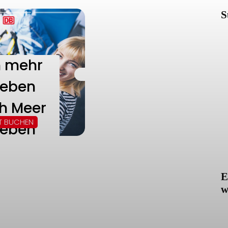
S
E
w