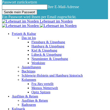
Passwort zurücksetzen
Ihre E-Mail-Adresse
Ein Passwort wird Ihnen per Email zugeschickt.
Lebensart im Norden
Freizeit & Kultur
Das ist los
Flensburg & Umgebung
Hamburg & Umgebung
Kiel & Umgebung
Lübeck & Umgebung
Neumünster & Umgebung
Westküste
Ausstellungen
Buchtipps
Schleswig-Holstein und Hamburg historisch
Kolumnen
Fru Jürs vertellt
Meenos Wetterwelt
Opitz Spitzen
Ausflüge & Reisen
Ausflüge & Reisen
Radtouren
Kulinarik