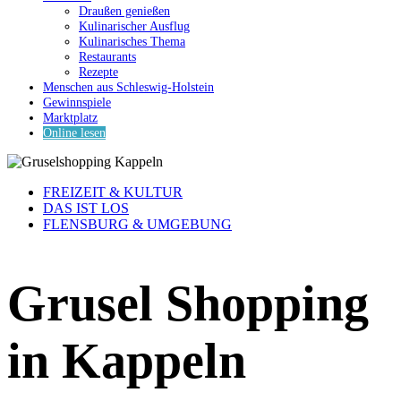
Draußen genießen
Kulinarischer Ausflug
Kulinarisches Thema
Restaurants
Rezepte
Menschen aus Schleswig-Holstein
Gewinnspiele
Marktplatz
Online lesen
FREIZEIT & KULTUR
DAS IST LOS
FLENSBURG & UMGEBUNG
Grusel Shopping
in Kappeln