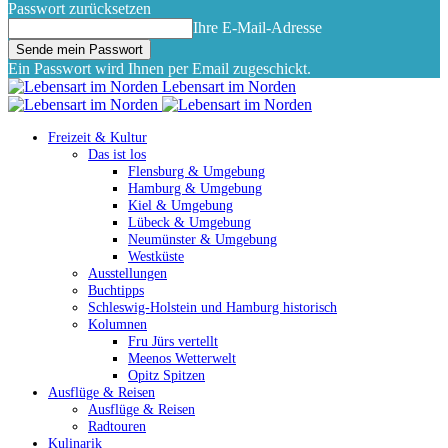
Passwort zurücksetzen
Ihre E-Mail-Adresse
Ein Passwort wird Ihnen per Email zugeschickt.
Lebensart im Norden
Freizeit & Kultur
Das ist los
Flensburg & Umgebung
Hamburg & Umgebung
Kiel & Umgebung
Lübeck & Umgebung
Neumünster & Umgebung
Westküste
Ausstellungen
Buchtipps
Schleswig-Holstein und Hamburg historisch
Kolumnen
Fru Jürs vertellt
Meenos Wetterwelt
Opitz Spitzen
Ausflüge & Reisen
Ausflüge & Reisen
Radtouren
Kulinarik