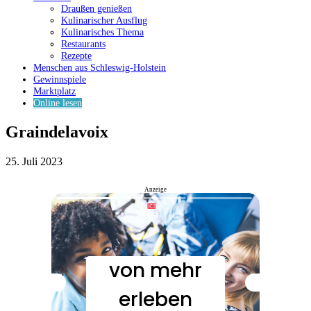
Draußen genießen
Kulinarischer Ausflug
Kulinarisches Thema
Restaurants
Rezepte
Menschen aus Schleswig-Holstein
Gewinnspiele
Marktplatz
Online lesen
Graindelavoix
25. Juli 2023
Anzeige