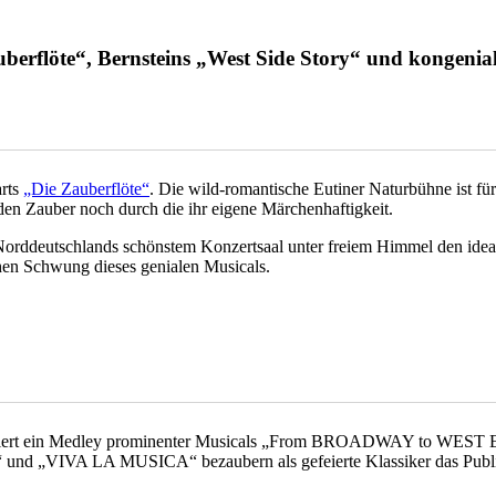
berflöte“, Bernsteins „West Side Story“ und kongenia
arts
„Die Zauberflöte“
. Die wild-romantische Eutiner Naturbühne ist fü
den Zauber noch durch die ihr eigene Märchenhaftigkeit.
 Norddeutschlands schönstem Konzertsaal unter freiem Himmel den ide
schen Schwung dieses genialen Musicals.
feiert ein Medley prominenter Musicals „From BROADWAY to WEST END
VIVA LA MUSICA“ bezaubern als gefeierte Klassiker das Publiku