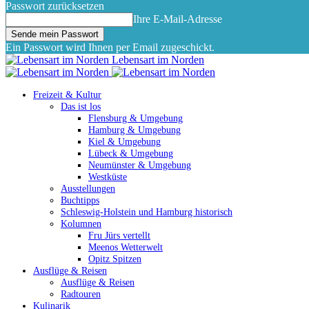
Passwort zurücksetzen
Ihre E-Mail-Adresse
Ein Passwort wird Ihnen per Email zugeschickt.
Lebensart im Norden
Freizeit & Kultur
Das ist los
Flensburg & Umgebung
Hamburg & Umgebung
Kiel & Umgebung
Lübeck & Umgebung
Neumünster & Umgebung
Westküste
Ausstellungen
Buchtipps
Schleswig-Holstein und Hamburg historisch
Kolumnen
Fru Jürs vertellt
Meenos Wetterwelt
Opitz Spitzen
Ausflüge & Reisen
Ausflüge & Reisen
Radtouren
Kulinarik