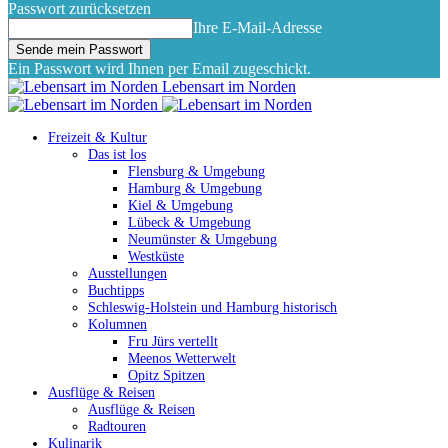
Passwort zurücksetzen
Ihre E-Mail-Adresse
Ein Passwort wird Ihnen per Email zugeschickt.
Lebensart im Norden
Freizeit & Kultur
Das ist los
Flensburg & Umgebung
Hamburg & Umgebung
Kiel & Umgebung
Lübeck & Umgebung
Neumünster & Umgebung
Westküste
Ausstellungen
Buchtipps
Schleswig-Holstein und Hamburg historisch
Kolumnen
Fru Jürs vertellt
Meenos Wetterwelt
Opitz Spitzen
Ausflüge & Reisen
Ausflüge & Reisen
Radtouren
Kulinarik