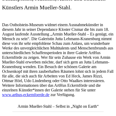
Künstlers Armin Mueller-Stahl.
Das Ostholstein-Museum widmet einem Ausnahmekünstler in
diesem Jahr in seiner Dependance Kloster Cismar die bis zum 18.
August laufende Ausstellung „Armin Mueller-Stahl – Es genügt, ein
Mensch zu sein“. Die Galeristin Jutta Lehmann-Kranenburg nimmt
diese von ihr sehr empfohlene Schau zum Anlass, um wunderbare
Werke des unvergleichlichen Multitalents und Menschenfreunds aus
unterschiedlichen Schaffensperioden in ihrer Galerie ArtHus
Eckernförde zu zeigen. Wer für sein Zuhause ein Werk von Armin
Mueller-Stahl erwerben möchte, darf sich gern an Jutta Lehmann-
Kranenburg wenden. Ein Besuch der schönen Galerie am
Ochsenkopf mit ihren zauberhaften Räumen lohnt sich in jedem Fall
für alle, die sich auch für Arbeiten von Ed Heck, James Rizzi,
Ottmar Hörl, Udo Lindenberg oder Otto Waalkes interessieren.
Weitere Informationen über das ArtHus Eckernförde und die
einzelnen Künstler*innen der Galerie stehen für Sie unter
www.arthus-eckernfoerde.de
zur Verfügung.
Armin Mueller-Stahl – Selbst in „Night on Earth“