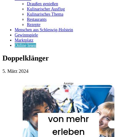
Draußen genießen
Kulinarischer Ausflug
Kulinarisches Thema
Restaurants
Rezepte
Menschen aus Schleswig-Holstein
Gewinnspiele
Marktplatz
Online lesen
Doppelklänger
5. März 2024
Anzeige