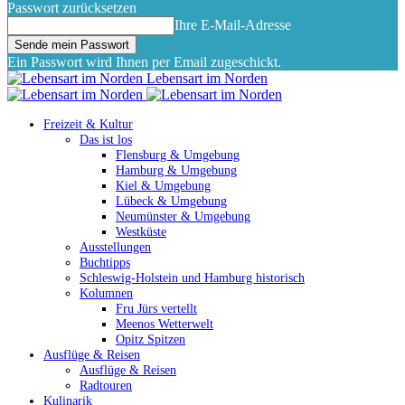
Passwort zurücksetzen
Ihre E-Mail-Adresse
Ein Passwort wird Ihnen per Email zugeschickt.
Lebensart im Norden
Freizeit & Kultur
Das ist los
Flensburg & Umgebung
Hamburg & Umgebung
Kiel & Umgebung
Lübeck & Umgebung
Neumünster & Umgebung
Westküste
Ausstellungen
Buchtipps
Schleswig-Holstein und Hamburg historisch
Kolumnen
Fru Jürs vertellt
Meenos Wetterwelt
Opitz Spitzen
Ausflüge & Reisen
Ausflüge & Reisen
Radtouren
Kulinarik