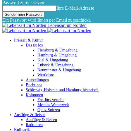
Passwort zurücksetzen
Ihre E-Mail-Adresse
Ein Passwort wird Ihnen per Email zugeschickt.
Lebensart im Norden
Freizeit & Kultur
Das ist los
Flensburg & Umgebung
Hamburg & Umgebung
Kiel & Umgebung
Lübeck & Umgebung
Neumünster & Umgebung
Westküste
Ausstellungen
Buchtipps
Schleswig-Holstein und Hamburg historisch
Kolumnen
Fru Jürs vertellt
Meenos Wetterwelt
Opitz Spitzen
Ausflüge & Reisen
Ausflüge & Reisen
Radtouren
Kulinarik