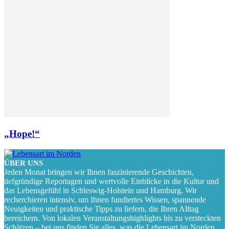
„Hope!“
ÜBER UNS
Jeden Monat bringen wir Ihnen faszinierende Geschichten,
tiefgründige Reportagen und wertvolle Einblicke in die Kultur und
das Lebensgefühl in Schleswig-Holstein und Hamburg. Wir
recherchieren intensiv, um Ihnen fundiertes Wissen, spannende
Neuigkeiten und praktische Tipps zu liefern, die Ihren Alltag
bereichern. Von lokalen Veranstaltungshighlights bis zu versteckten
Schätzen – bei uns finden Sie alles, was die Lebensart im Norden