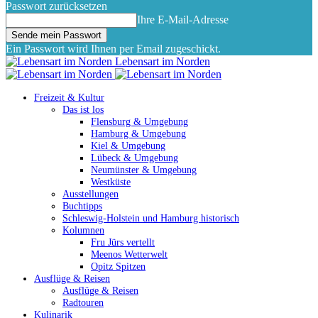
Passwort zurücksetzen
Ihre E-Mail-Adresse
Ein Passwort wird Ihnen per Email zugeschickt.
Lebensart im Norden
Freizeit & Kultur
Das ist los
Flensburg & Umgebung
Hamburg & Umgebung
Kiel & Umgebung
Lübeck & Umgebung
Neumünster & Umgebung
Westküste
Ausstellungen
Buchtipps
Schleswig-Holstein und Hamburg historisch
Kolumnen
Fru Jürs vertellt
Meenos Wetterwelt
Opitz Spitzen
Ausflüge & Reisen
Ausflüge & Reisen
Radtouren
Kulinarik