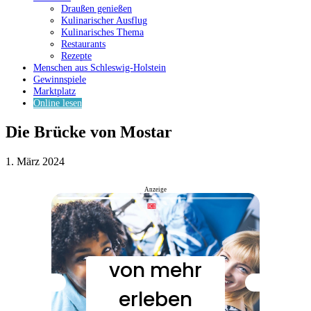
Draußen genießen
Kulinarischer Ausflug
Kulinarisches Thema
Restaurants
Rezepte
Menschen aus Schleswig-Holstein
Gewinnspiele
Marktplatz
Online lesen
Die Brücke von Mostar
1. März 2024
Anzeige