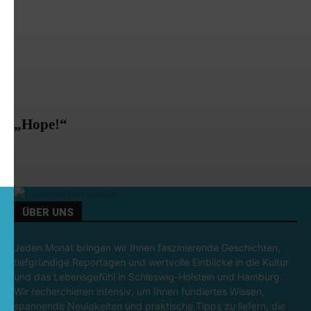
„Hope!“
ÜBER UNS
Jeden Monat bringen wir Ihnen faszinierende Geschichten,
tiefgründige Reportagen und wertvolle Einblicke in die Kultur
und das Lebensgefühl in Schleswig-Holstein und Hamburg.
Wir recherchieren intensiv, um Ihnen fundiertes Wissen,
spannende Neuigkeiten und praktische Tipps zu liefern, die