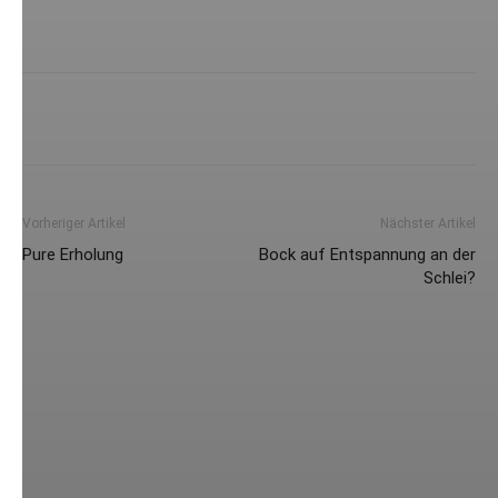
Vorheriger Artikel
Nächster Artikel
Pure Erholung
Bock auf Entspannung an der
Schlei?