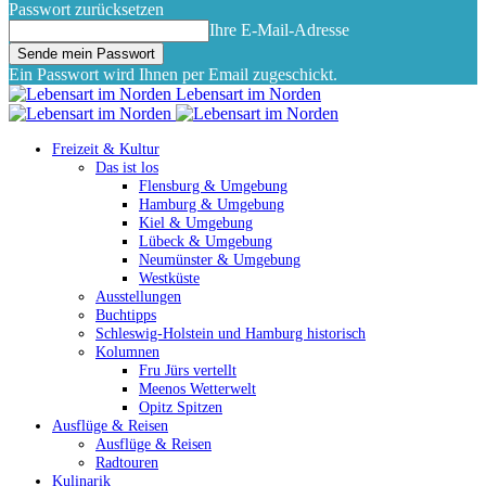
Passwort zurücksetzen
Ihre E-Mail-Adresse
Ein Passwort wird Ihnen per Email zugeschickt.
Lebensart im Norden
Freizeit & Kultur
Das ist los
Flensburg & Umgebung
Hamburg & Umgebung
Kiel & Umgebung
Lübeck & Umgebung
Neumünster & Umgebung
Westküste
Ausstellungen
Buchtipps
Schleswig-Holstein und Hamburg historisch
Kolumnen
Fru Jürs vertellt
Meenos Wetterwelt
Opitz Spitzen
Ausflüge & Reisen
Ausflüge & Reisen
Radtouren
Kulinarik