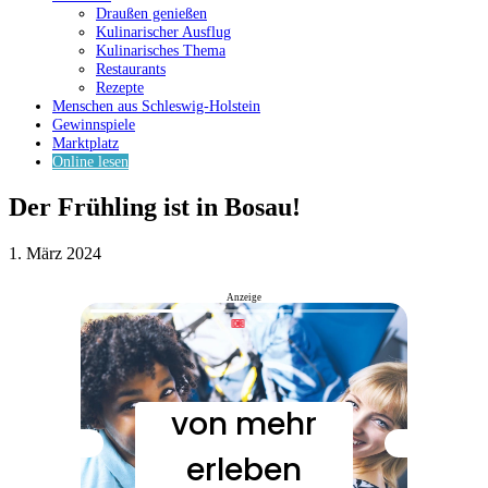
Draußen genießen
Kulinarischer Ausflug
Kulinarisches Thema
Restaurants
Rezepte
Menschen aus Schleswig-Holstein
Gewinnspiele
Marktplatz
Online lesen
Der Frühling ist in Bosau!
1. März 2024
Anzeige