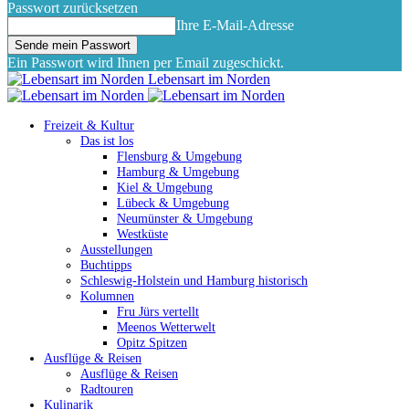
Passwort zurücksetzen
Ihre E-Mail-Adresse
Ein Passwort wird Ihnen per Email zugeschickt.
Lebensart im Norden
Freizeit & Kultur
Das ist los
Flensburg & Umgebung
Hamburg & Umgebung
Kiel & Umgebung
Lübeck & Umgebung
Neumünster & Umgebung
Westküste
Ausstellungen
Buchtipps
Schleswig-Holstein und Hamburg historisch
Kolumnen
Fru Jürs vertellt
Meenos Wetterwelt
Opitz Spitzen
Ausflüge & Reisen
Ausflüge & Reisen
Radtouren
Kulinarik