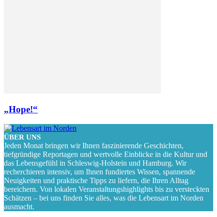
„Hope!“
ÜBER UNS
Jeden Monat bringen wir Ihnen faszinierende Geschichten,
tiefgründige Reportagen und wertvolle Einblicke in die Kultur und
das Lebensgefühl in Schleswig-Holstein und Hamburg. Wir
recherchieren intensiv, um Ihnen fundiertes Wissen, spannende
Neuigkeiten und praktische Tipps zu liefern, die Ihren Alltag
bereichern. Von lokalen Veranstaltungshighlights bis zu versteckten
Schätzen – bei uns finden Sie alles, was die Lebensart im Norden
ausmacht.