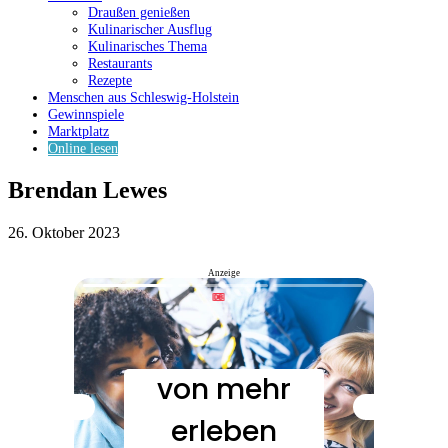
Draußen genießen
Kulinarischer Ausflug
Kulinarisches Thema
Restaurants
Rezepte
Menschen aus Schleswig-Holstein
Gewinnspiele
Marktplatz
Online lesen
Brendan Lewes
26. Oktober 2023
Anzeige