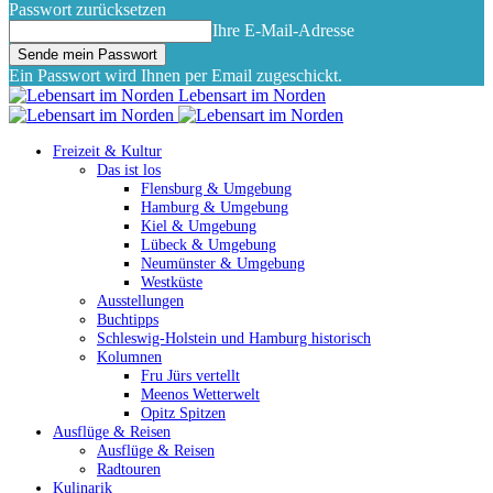
Passwort zurücksetzen
Ihre E-Mail-Adresse
Ein Passwort wird Ihnen per Email zugeschickt.
Lebensart im Norden
Freizeit & Kultur
Das ist los
Flensburg & Umgebung
Hamburg & Umgebung
Kiel & Umgebung
Lübeck & Umgebung
Neumünster & Umgebung
Westküste
Ausstellungen
Buchtipps
Schleswig-Holstein und Hamburg historisch
Kolumnen
Fru Jürs vertellt
Meenos Wetterwelt
Opitz Spitzen
Ausflüge & Reisen
Ausflüge & Reisen
Radtouren
Kulinarik