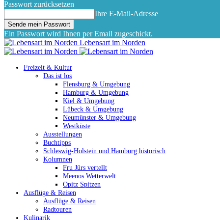
Passwort zurücksetzen
Ihre E-Mail-Adresse
Ein Passwort wird Ihnen per Email zugeschickt.
Lebensart im Norden
Freizeit & Kultur
Das ist los
Flensburg & Umgebung
Hamburg & Umgebung
Kiel & Umgebung
Lübeck & Umgebung
Neumünster & Umgebung
Westküste
Ausstellungen
Buchtipps
Schleswig-Holstein und Hamburg historisch
Kolumnen
Fru Jürs vertellt
Meenos Wetterwelt
Opitz Spitzen
Ausflüge & Reisen
Ausflüge & Reisen
Radtouren
Kulinarik