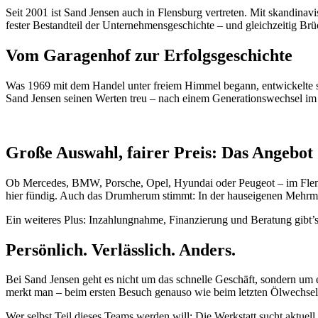
Seit 2001 ist Sand Jensen auch in Flensburg vertreten. Mit skandinav
fester Bestandteil der Unternehmensgeschichte – und gleichzeitig B
Vom Garagenhof zur Erfolgsgeschichte
Was 1969 mit dem Handel unter freiem Himmel begann, entwickelte si
Sand Jensen seinen Werten treu – nach einem Generationswechsel im Ja
Große Auswahl, fairer Preis: Das Angebot
Ob Mercedes, BMW, Porsche, Opel, Hyundai oder Peugeot – im Flensb
hier fündig. Auch das Drumherum stimmt: In der hauseigenen Mehrma
Ein weiteres Plus: Inzahlungnahme, Finanzierung und Beratung gibt’s
Persönlich. Verlässlich. Anders.
Bei Sand Jensen geht es nicht um das schnelle Geschäft, sondern u
merkt man – beim ersten Besuch genauso wie beim letzten Ölwechsel
Wer selbst Teil dieses Teams werden will: Die Werkstatt sucht aktu