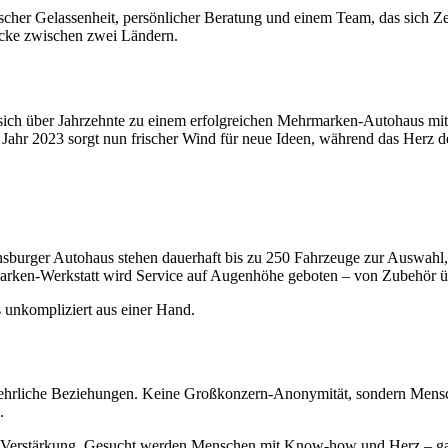
ischer Gelassenheit, persönlicher Beratung und einem Team, das sich Z
rücke zwischen zwei Ländern.
ch über Jahrzehnte zu einem erfolgreichen Mehrmarken-Autohaus mit ü
hr 2023 sorgt nun frischer Wind für neue Ideen, während das Herz des Be
urger Autohaus stehen dauerhaft bis zu 250 Fahrzeuge zur Auswahl, o
rken-Werkstatt wird Service auf Augenhöhe geboten – von Zubehör üb
 unkompliziert aus einer Hand.
m ehrliche Beziehungen. Keine Großkonzern-Anonymität, sondern Mensc
.
ell Verstärkung. Gesucht werden Menschen mit Know-how und Herz – ga