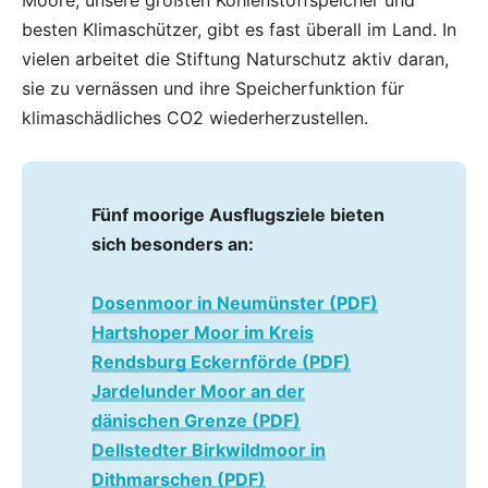
Moore, unsere größten Kohlenstoffspeicher und
besten Klimaschützer, gibt es fast überall im Land. In
vielen arbeitet die Stiftung Naturschutz aktiv daran,
sie zu vernässen und ihre Speicherfunktion für
klimaschädliches CO2 wiederherzustellen.
Fünf moorige Ausflugsziele bieten
sich besonders an:
Dosenmoor in Neumünster (PDF)
Hartshoper Moor im Kreis
Rendsburg Eckernförde (PDF)
Jardelunder Moor an der
dänischen Grenze (PDF)
Dellstedter Birkwildmoor in
Dithmarschen (PDF)