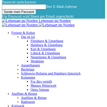
Passwort zurücksetzen
Ihre E-Mail-Adresse
Ein Passwort wird Ihnen per Email zugeschickt.
Lebensart im Norden
Freizeit & Kultur
Das ist los
Flensburg & Umgebung
Hamburg & Umgebung
Kiel & Umgebung
Lübeck & Umgebung
Neumünster & Umgebung
Westküste
Ausstellungen
Buchtipps
Schleswig-Holstein und Hamburg historisch
Kolumnen
Fru Jürs vertellt
Meenos Wetterwelt
Opitz Spitzen
Ausflüge & Reisen
Ausflüge & Reisen
Radtouren
Kulinarik