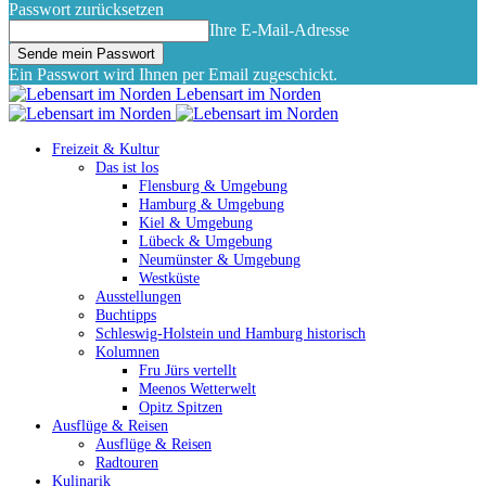
Passwort zurücksetzen
Ihre E-Mail-Adresse
Ein Passwort wird Ihnen per Email zugeschickt.
Lebensart im Norden
Freizeit & Kultur
Das ist los
Flensburg & Umgebung
Hamburg & Umgebung
Kiel & Umgebung
Lübeck & Umgebung
Neumünster & Umgebung
Westküste
Ausstellungen
Buchtipps
Schleswig-Holstein und Hamburg historisch
Kolumnen
Fru Jürs vertellt
Meenos Wetterwelt
Opitz Spitzen
Ausflüge & Reisen
Ausflüge & Reisen
Radtouren
Kulinarik