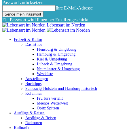
Passwort zurücksetzen
Ihre E-Mail-Adresse
Ein Passwort wird Ihnen per Email zugeschickt.
Lebensart im Norden
Freizeit & Kultur
Das ist los
Flensburg & Umgebung
Hamburg & Umgebung
Kiel & Umgebung
Lübeck & Umgebung
Neumünster & Umgebung
Westküste
Ausstellungen
Buchtipps
Schleswig-Holstein und Hamburg historisch
Kolumnen
Fru Jürs vertellt
Meenos Wetterwelt
Opitz Spitzen
Ausflüge & Reisen
Ausflüge & Reisen
Radtouren
Kulinarik