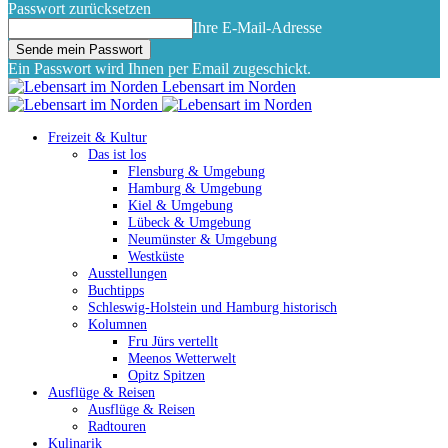
Passwort zurücksetzen
Ihre E-Mail-Adresse
Ein Passwort wird Ihnen per Email zugeschickt.
Lebensart im Norden
Freizeit & Kultur
Das ist los
Flensburg & Umgebung
Hamburg & Umgebung
Kiel & Umgebung
Lübeck & Umgebung
Neumünster & Umgebung
Westküste
Ausstellungen
Buchtipps
Schleswig-Holstein und Hamburg historisch
Kolumnen
Fru Jürs vertellt
Meenos Wetterwelt
Opitz Spitzen
Ausflüge & Reisen
Ausflüge & Reisen
Radtouren
Kulinarik