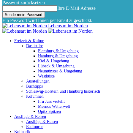
Passwort zurücksetzen
Ihre E-Mail-Adresse
Ein Passwort wird Ihnen per Email zugeschickt.
Lebensart im Norden
Freizeit & Kultur
Das ist los
Flensburg & Umgebung
Hamburg & Umgebung
Kiel & Umgebung
Lübeck & Umgebung
Neumünster & Umgebung
Westküste
Ausstellungen
Buchtipps
Schleswig-Holstein und Hamburg historisch
Kolumnen
Fru Jürs vertellt
Meenos Wetterwelt
Opitz Spitzen
Ausflüge & Reisen
Ausflüge & Reisen
Radtouren
Kulinarik