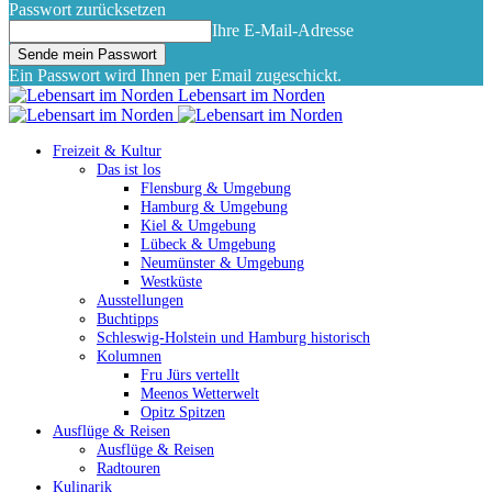
Passwort zurücksetzen
Ihre E-Mail-Adresse
Ein Passwort wird Ihnen per Email zugeschickt.
Lebensart im Norden
Freizeit & Kultur
Das ist los
Flensburg & Umgebung
Hamburg & Umgebung
Kiel & Umgebung
Lübeck & Umgebung
Neumünster & Umgebung
Westküste
Ausstellungen
Buchtipps
Schleswig-Holstein und Hamburg historisch
Kolumnen
Fru Jürs vertellt
Meenos Wetterwelt
Opitz Spitzen
Ausflüge & Reisen
Ausflüge & Reisen
Radtouren
Kulinarik