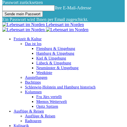
Passwort zurücksetzen
Ihre E-Mail-Adresse
Ein Passwort wird Ihnen per Email zugeschickt.
Lebensart im Norden
Freizeit & Kultur
Das ist los
Flensburg & Umgebung
Hamburg & Umgebung
Kiel & Umgebung
Lübeck & Umgebung
Neumünster & Umgebung
Westküste
Ausstellungen
Buchtipps
Schleswig-Holstein und Hamburg historisch
Kolumnen
Fru Jürs vertellt
Meenos Wetterwelt
Opitz Spitzen
Ausflüge & Reisen
Ausflüge & Reisen
Radtouren
Kulinarik