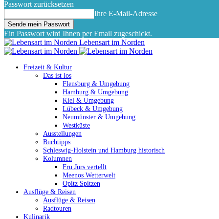
Passwort zurücksetzen
Ihre E-Mail-Adresse
Ein Passwort wird Ihnen per Email zugeschickt.
Lebensart im Norden
Freizeit & Kultur
Das ist los
Flensburg & Umgebung
Hamburg & Umgebung
Kiel & Umgebung
Lübeck & Umgebung
Neumünster & Umgebung
Westküste
Ausstellungen
Buchtipps
Schleswig-Holstein und Hamburg historisch
Kolumnen
Fru Jürs vertellt
Meenos Wetterwelt
Opitz Spitzen
Ausflüge & Reisen
Ausflüge & Reisen
Radtouren
Kulinarik