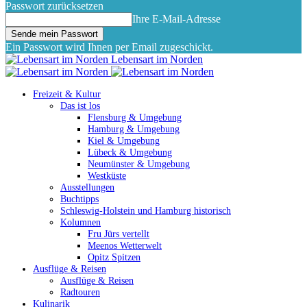
Passwort zurücksetzen
Ihre E-Mail-Adresse
Ein Passwort wird Ihnen per Email zugeschickt.
Lebensart im Norden
Freizeit & Kultur
Das ist los
Flensburg & Umgebung
Hamburg & Umgebung
Kiel & Umgebung
Lübeck & Umgebung
Neumünster & Umgebung
Westküste
Ausstellungen
Buchtipps
Schleswig-Holstein und Hamburg historisch
Kolumnen
Fru Jürs vertellt
Meenos Wetterwelt
Opitz Spitzen
Ausflüge & Reisen
Ausflüge & Reisen
Radtouren
Kulinarik