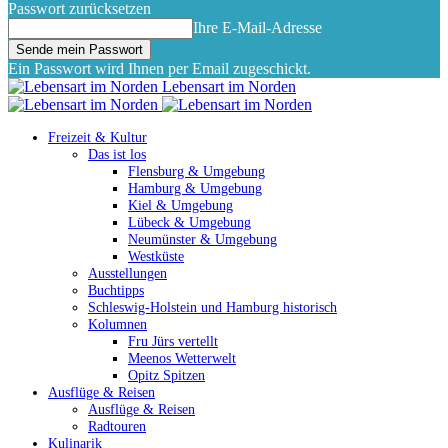
Passwort zurücksetzen
Ihre E-Mail-Adresse
Ein Passwort wird Ihnen per Email zugeschickt.
Lebensart im Norden
Freizeit & Kultur
Das ist los
Flensburg & Umgebung
Hamburg & Umgebung
Kiel & Umgebung
Lübeck & Umgebung
Neumünster & Umgebung
Westküste
Ausstellungen
Buchtipps
Schleswig-Holstein und Hamburg historisch
Kolumnen
Fru Jürs vertellt
Meenos Wetterwelt
Opitz Spitzen
Ausflüge & Reisen
Ausflüge & Reisen
Radtouren
Kulinarik