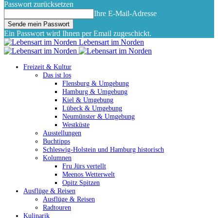
Passwort zurücksetzen
Ihre E-Mail-Adresse
Ein Passwort wird Ihnen per Email zugeschickt.
Lebensart im Norden
Freizeit & Kultur
Das ist los
Flensburg & Umgebung
Hamburg & Umgebung
Kiel & Umgebung
Lübeck & Umgebung
Neumünster & Umgebung
Westküste
Ausstellungen
Buchtipps
Schleswig-Holstein und Hamburg historisch
Kolumnen
Fru Jürs vertellt
Meenos Wetterwelt
Opitz Spitzen
Ausflüge & Reisen
Ausflüge & Reisen
Radtouren
Kulinarik