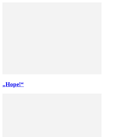
„Hope!“