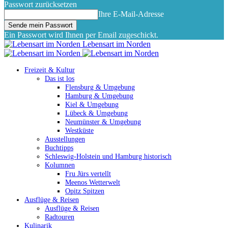
Passwort zurücksetzen
Ihre E-Mail-Adresse
Ein Passwort wird Ihnen per Email zugeschickt.
Lebensart im Norden
Freizeit & Kultur
Das ist los
Flensburg & Umgebung
Hamburg & Umgebung
Kiel & Umgebung
Lübeck & Umgebung
Neumünster & Umgebung
Westküste
Ausstellungen
Buchtipps
Schleswig-Holstein und Hamburg historisch
Kolumnen
Fru Jürs vertellt
Meenos Wetterwelt
Opitz Spitzen
Ausflüge & Reisen
Ausflüge & Reisen
Radtouren
Kulinarik