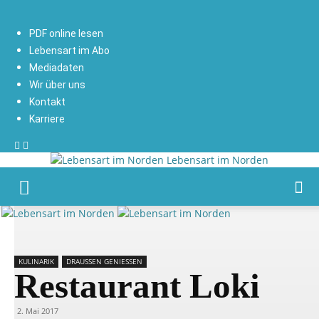
PDF online lesen
Lebensart im Abo
Mediadaten
Wir über uns
Kontakt
Karriere
Lebensart im Norden
KULINARIK
DRAUSSEN GENIESSEN
Restaurant Loki
2. Mai 2017