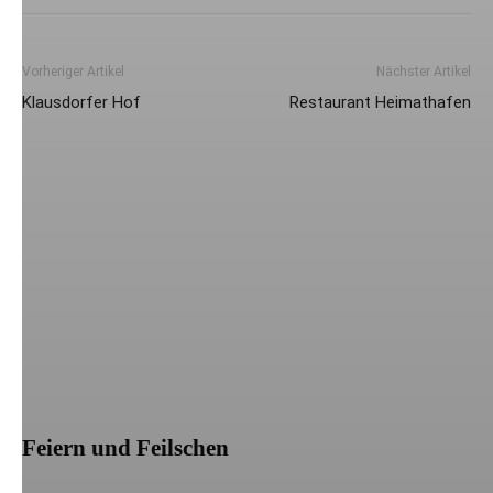
Vorheriger Artikel
Nächster Artikel
Klausdorfer Hof
Restaurant Heimathafen
Feiern und Feilschen