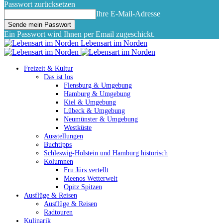
Passwort zurücksetzen
Ihre E-Mail-Adresse
Ein Passwort wird Ihnen per Email zugeschickt.
Lebensart im Norden
Freizeit & Kultur
Das ist los
Flensburg & Umgebung
Hamburg & Umgebung
Kiel & Umgebung
Lübeck & Umgebung
Neumünster & Umgebung
Westküste
Ausstellungen
Buchtipps
Schleswig-Holstein und Hamburg historisch
Kolumnen
Fru Jürs vertellt
Meenos Wetterwelt
Opitz Spitzen
Ausflüge & Reisen
Ausflüge & Reisen
Radtouren
Kulinarik