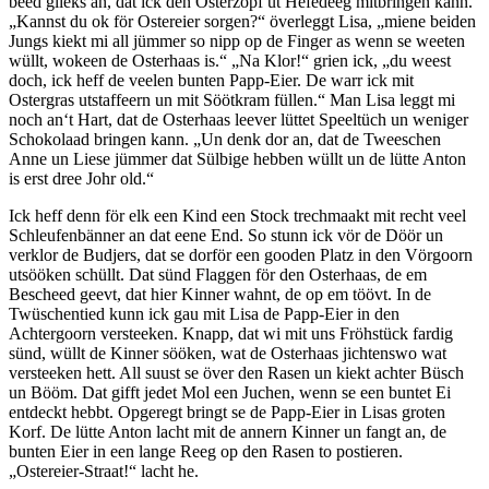
beed glieks an, dat ick den Osterzopf ut Hefedeeg mitbringen kann.
„Kannst du ok för Ostereier sorgen?“ överleggt Lisa, „miene beiden
Jungs kiekt mi all jümmer so nipp op de Finger as wenn se weeten
wüllt, wokeen de Osterhaas is.“ „Na Klor!“ grien ick, „du weest
doch, ick heff de veelen bunten Papp-Eier. De warr ick mit
Ostergras utstaffeern un mit Söötkram füllen.“ Man Lisa leggt mi
noch an‘t Hart, dat de Osterhaas leever lüttet Speeltüch un weniger
Schokolaad bringen kann. „Un denk dor an, dat de Tweeschen
Anne un Liese jümmer dat Sülbige hebben wüllt un de lütte Anton
is erst dree Johr old.“
Ick heff denn för elk een Kind een Stock trechmaakt mit recht veel
Schleufenbänner an dat eene End. So stunn ick vör de Döör un
verklor de Budjers, dat se dorför een gooden Platz in den Vörgoorn
utsööken schüllt. Dat sünd Flaggen för den Osterhaas, de em
Bescheed geevt, dat hier Kinner wahnt, de op em töövt. In de
Twüschentied kunn ick gau mit Lisa de Papp-Eier in den
Achtergoorn versteeken. Knapp, dat wi mit uns Fröhstück fardig
sünd, wüllt de Kinner sööken, wat de Osterhaas jichtenswo wat
versteeken hett. All suust se över den Rasen un kiekt achter Büsch
un Bööm. Dat gifft jedet Mol een Juchen, wenn se een buntet Ei
entdeckt hebbt. Opgeregt bringt se de Papp-Eier in Lisas groten
Korf. De lütte Anton lacht mit de annern Kinner un fangt an, de
bunten Eier in een lange Reeg op den Rasen to postieren.
„Ostereier-Straat!“ lacht he.