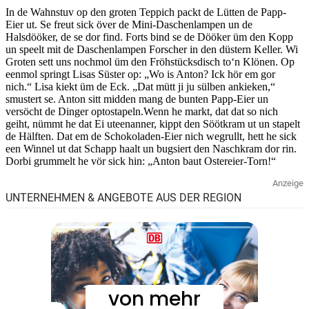
In de Wahnstuv op den groten Teppich packt de Lütten de Papp-
Eier ut. Se freut sick över de Mini-Daschenlampen un de
Halsdööker, de se dor find. Forts bind se de Dööker üm den Kopp
un speelt mit de Daschenlampen Forscher in den düstern Keller. Wi
Groten sett uns nochmol üm den Fröhstücksdisch to‘n Klönen. Op
eenmol springt Lisas Süster op: „Wo is Anton? Ick hör em gor
nich.“ Lisa kiekt üm de Eck. „Dat mütt ji ju sülben ankieken,“
smustert se. Anton sitt midden mang de bunten Papp-Eier un
versöcht de Dinger optostapeln.Wenn he markt, dat dat so nich
geiht, nümmt he dat Ei uteenanner, kippt den Söötkram ut un stapelt
de Hälften. Dat em de Schokoladen-Eier nich wegrullt, hett he sick
een Winnel ut dat Schapp haalt un bugsiert den Naschkram dor rin.
Dorbi grummelt he vör sick hin: „Anton baut Ostereier-Torn!“