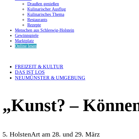
Draußen genießen
Kulinarischer Ausflug
Kulinarisches Thema
Restaurants
Rezepte
Menschen aus Schleswig-Holstein
Gewinnspiele
Marktplatz
Online lesen
FREIZEIT & KULTUR
DAS IST LOS
NEUMÜNSTER & UMGEBUNG
„Kunst? – Können
5. HolstenArt am 28. und 29. März