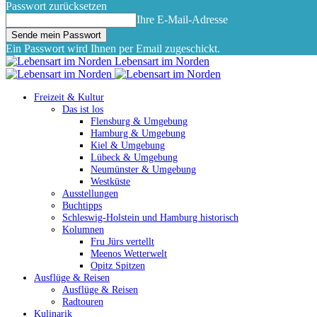
Passwort zurücksetzen
Ihre E-Mail-Adresse
Ein Passwort wird Ihnen per Email zugeschickt.
Lebensart im Norden
Freizeit & Kultur
Das ist los
Flensburg & Umgebung
Hamburg & Umgebung
Kiel & Umgebung
Lübeck & Umgebung
Neumünster & Umgebung
Westküste
Ausstellungen
Buchtipps
Schleswig-Holstein und Hamburg historisch
Kolumnen
Fru Jürs vertellt
Meenos Wetterwelt
Opitz Spitzen
Ausflüge & Reisen
Ausflüge & Reisen
Radtouren
Kulinarik