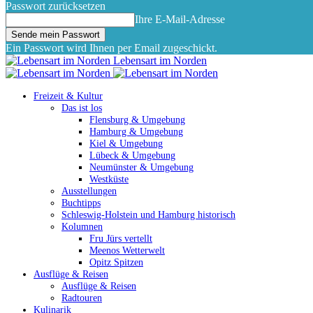
Passwort zurücksetzen
Ihre E-Mail-Adresse
Ein Passwort wird Ihnen per Email zugeschickt.
Lebensart im Norden
Freizeit & Kultur
Das ist los
Flensburg & Umgebung
Hamburg & Umgebung
Kiel & Umgebung
Lübeck & Umgebung
Neumünster & Umgebung
Westküste
Ausstellungen
Buchtipps
Schleswig-Holstein und Hamburg historisch
Kolumnen
Fru Jürs vertellt
Meenos Wetterwelt
Opitz Spitzen
Ausflüge & Reisen
Ausflüge & Reisen
Radtouren
Kulinarik