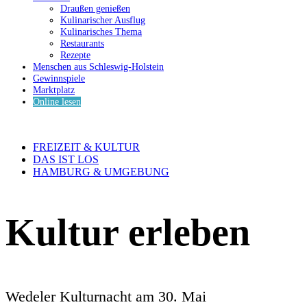
Draußen genießen
Kulinarischer Ausflug
Kulinarisches Thema
Restaurants
Rezepte
Menschen aus Schleswig-Holstein
Gewinnspiele
Marktplatz
Online lesen
FREIZEIT & KULTUR
DAS IST LOS
HAMBURG & UMGEBUNG
Kultur erleben
Wedeler Kulturnacht am 30. Mai