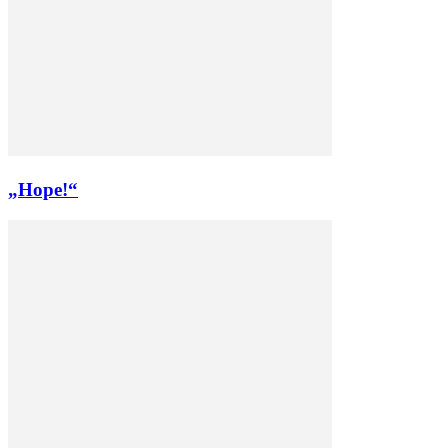
„Hope!“