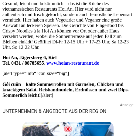
Gesund, leicht und bekömmlich – das ist die Küche des
vietnamesischen Restaurants Hoi An. Hier wird nicht nur
authentisch und frisch gekocht, sondern auch fernöstliche Lebensart
vermittelt. Hier haben auch Vegetarier und Veganer eine große
Auswahl an leckeren Speisen. Die Gerichte von Fingerfood bis
Crispy Noodles à la Hoi An können vor Ort oder außer Haus
verzehrt werden, wobei die Sonnenterrasse auf jeden Fall zum
Bleiben einlädt! Geöffnet Di-Fr 12-15 Uhr + 17-23 Uhr, Sa 12-23
Uhr, So 12-22 Uhr.
Hoi An, Jägersberg 6, Kiel
Tel. 0431 / 88785655,
www.hoian-restaurant.de
[alert type=“info“ icon-size=“big“]
Gôi cuôn – kalte Sommerrollen mit Garnelen, Chicken und
knackigem Salat, Reisbandnudeln, Erdnüssen und zwei Dips.
Sommerlich leicht!
[/alert]