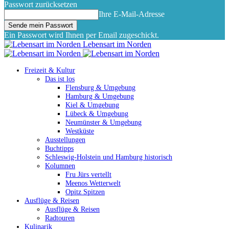
Passwort zurücksetzen
Ihre E-Mail-Adresse
Ein Passwort wird Ihnen per Email zugeschickt.
Lebensart im Norden
Freizeit & Kultur
Das ist los
Flensburg & Umgebung
Hamburg & Umgebung
Kiel & Umgebung
Lübeck & Umgebung
Neumünster & Umgebung
Westküste
Ausstellungen
Buchtipps
Schleswig-Holstein und Hamburg historisch
Kolumnen
Fru Jürs vertellt
Meenos Wetterwelt
Opitz Spitzen
Ausflüge & Reisen
Ausflüge & Reisen
Radtouren
Kulinarik